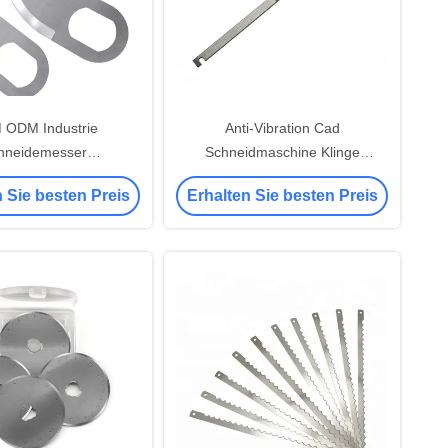
 ODM Industrie
Anti-Vibration Cad
hneidemesser
Schneidmaschine Klinge
esser zum Schneiden
Industrie Nähmaschine Klinge
 Sie besten Preis
Erhalten Sie besten Preis
emüse Kunststoff
rostfeste