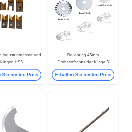
 Industriemesser und
Rollenring 45mm
 Klingen HSS
Drehstoffschneider Klinge 5
eifenmaschine Klinge
Stück geeignet für Olfa Alfa
 Sie besten Preis
Erhalten Sie besten Preis
Drehstoffschneider