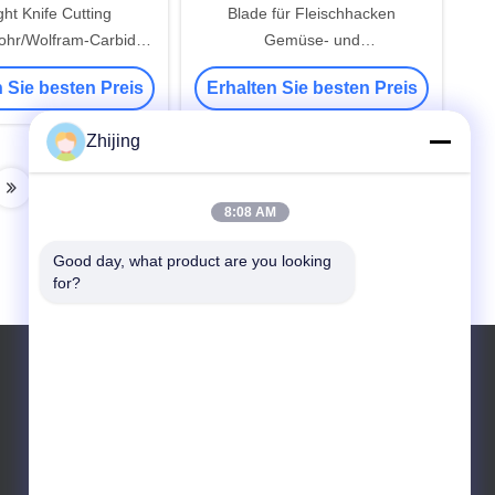
ght Knife Cutting
Blade für Fleischhacken
hr/Wolfram-Carbide
Gemüse- und
Cutter Blade
Lebensmittelverarbeitungsmaschinen
 Sie besten Preis
Erhalten Sie besten Preis
Mischmaschinenteile
Zhijing
8:08 AM
Good day, what product are you looking 
for?