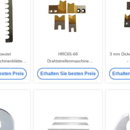
beutel
HRC65-68
3 mm Dicke
hinenblätter
Drahtstreifenmaschine
-
terial HRC55-
Ersatzblatt Titannbeschichtung
Drahtstr
esten Preis
Erhalten Sie besten Preis
Erhalten
8