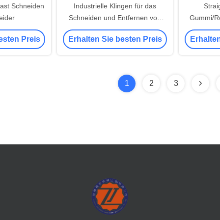
oast Schneiden
Industrielle Klingen für das
Strai
eider
Schneiden und Entfernen von
Gummi/Ro
Draht für
esten Preis
Erhalten Sie besten Preis
Erhalten
Drahtentfernungsmaschinen
1
2
3