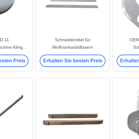
KD-11
Schneidemittel für
OEM
chine Klinge
Wolframkarbidfasern
Sc
emaschine
Schneidem
esten Preis
Erhalten Sie besten Preis
Erhalten
von G