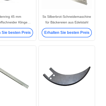
lenring 45 mm
Ss Silberbrot-Schneidemaschine
ffschneider Klinge
für Bäckereien aus Edelstahl
net für Olfa Alfa
 Sie besten Preis
Erhalten Sie besten Preis
rehschneider