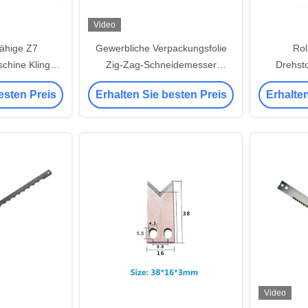
Video
ähige Z7
Gewerbliche Verpackungsfolie
Rol
chine Klinge
Zig-Zag-Schneidemesser
Drehsto
d Textil
Cr12MoV
geeig
esten Preis
Erhalten Sie besten Preis
Erhalten
D
Video