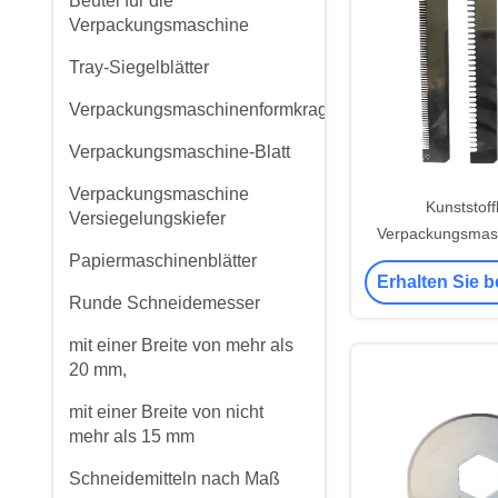
Beutel für die
Verpackungsmaschine
Tray-Siegelblätter
Verpackungsmaschinenformkragen
Verpackungsmaschine-Blatt
Verpackungsmaschine
Kunststoff
Versiegelungskiefer
Verpackungsmasc
Papiermaschinenblätter
HSS SUS420j2 Ma
Erhalten Sie b
HRC6
Runde Schneidemesser
mit einer Breite von mehr als
20 mm,
mit einer Breite von nicht
mehr als 15 mm
Schneidemitteln nach Maß