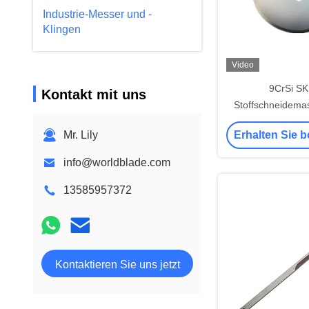
Industrie-Messer und -
Klingen
Video
9CrSi S
Kontakt mit uns
Stoffschneidemas
Textilschneid
Mr. Lily
Erhalten Sie b
info@worldblade.com
13585957372
Kontaktieren Sie uns jetzt