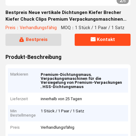
2
/
6
Bestpreis Neue vertikale Dichtungen Kiefer Brecher
Kiefer Chuck Clips Premium Verpackungsmaschinen
Teile für die Industrie
Preis：Verhandlungsfähig
MOQ：1 Stück / 1 Paar / 1 Satz
Bestpreis
Kontakt
Produkt-Beschreibung
Markieren
,
Premium-Dichtungsmaus
Verpackungsmaschinen für die
Versiegelung von Premium-Verpackungen
,
HSS-Dichtungsmaus
Lieferzeit
innerhalb von 25 Tagen
Min
1 Stück / 1 Paar / 1 Satz
Bestellmenge
Preis
Verhandlungsfähig