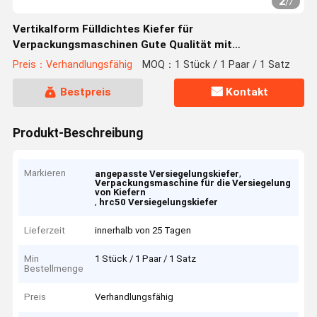
2
/
7
Vertikalform Fülldichtes Kiefer für
Verpackungsmaschinen Gute Qualität mit
kundenspezifischen
Preis：Verhandlungsfähig
MOQ：1 Stück / 1 Paar / 1 Satz
Bestpreis
Kontakt
Produkt-Beschreibung
Markieren
,
angepasste Versiegelungskiefer
Verpackungsmaschine für die Versiegelung
von Kiefern
,
hrc50 Versiegelungskiefer
Lieferzeit
innerhalb von 25 Tagen
Min
1 Stück / 1 Paar / 1 Satz
Bestellmenge
Preis
Verhandlungsfähig