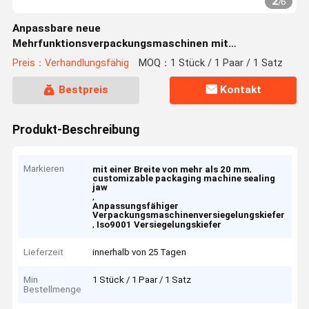
2
/
6
Anpassbare neue
Mehrfunktionsverpackungsmaschinen mit
Versiegelungsschädeln
Preis：Verhandlungsfähig
MOQ：1 Stück / 1 Paar / 1 Satz
Bestpreis
Kontakt
Produkt-Beschreibung
Markieren
,
mit einer Breite von mehr als 20 mm
customizable packaging machine sealing
jaw
,
Anpassungsfähiger
Verpackungsmaschinenversiegelungskiefer
,
Iso9001 Versiegelungskiefer
Lieferzeit
innerhalb von 25 Tagen
Min
1 Stück / 1 Paar / 1 Satz
Bestellmenge