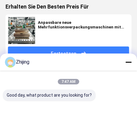
Erhalten Sie Den Besten Preis Für
Anpassbare neue
Mehrfunktionsverpackungsmaschinen mit
Versiegelungsschädeln
Fortsetzen
Zhijing
Empfohlene Produkte
7:47 AM
Good day, what product are you looking for?
Vertikalverpackungsmaschinen-
Euro-Slot-
Neue
Hochleist
Siegelbacke
Modell
horizontale
und
aus
Verpackungsmaschinen
Verpackungsmaschine
anpassbar
Kohlenstoffstahl
Versiegelungsstangen
mit
Verpackun
ISO9001-
Neuer
Versiegelungskiefern
für optima