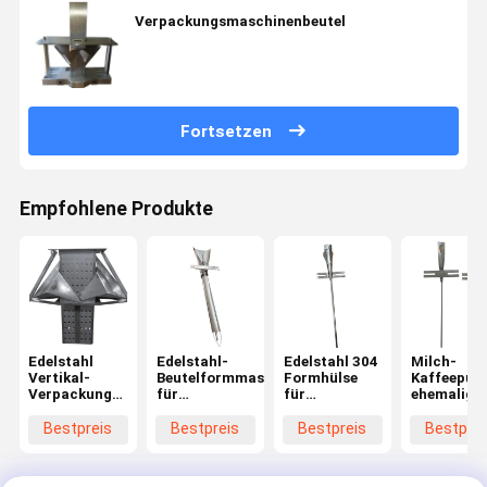
Verpackungsmaschinenbeutel
Fortsetzen
Empfohlene Produkte
Edelstahl
Edelstahl-
Edelstahl 304
Milch-
Vertikal-
Beutelformmaschine
Formhülse
Kaffeepulv
Verpackungsbeutel
für
für
ehemalige
Former
Flüssigkeitsbeutelverpackung
Vertikalverpackungsmaschi
Teil für
50mm-
Getränkev
Bestpreis
Bestpreis
Bestpreis
Bestprei
4000mm
Breite