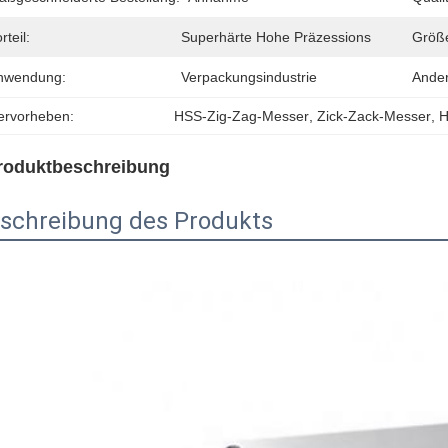
rteil:
Superhärte Hohe Präzessions
Größ
nwendung:
Verpackungsindustrie
Ande
ervorheben:
HSS-Zig-Zag-Messer
, 
Zick-Zack-Messer
, 
H
roduktbeschreibung
schreibung des Produkts