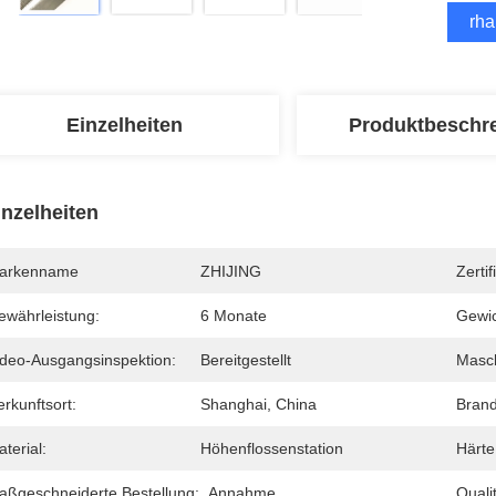
Erha
Einzelheiten
Produktbeschr
inzelheiten
arkenname
ZHIJING
Zertif
ewährleistung:
6 Monate
Gewic
ideo-Ausgangsinspektion:
Bereitgestellt
Masch
rkunftsort:
Shanghai, China
Bran
terial:
Höhenflossenstation
Härte
aßgeschneiderte Bestellung:
Annahme
Qualit