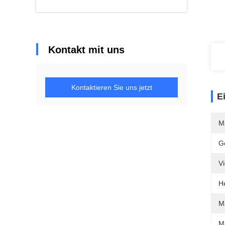
Kontakt mit uns
Kontaktieren Sie uns jetzt
E
M
G
V
He
Ma
M