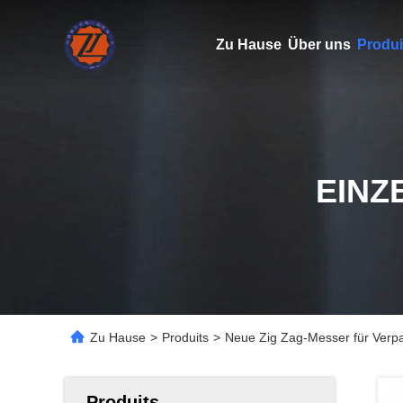
Zu Hause
Über uns
Produi
EINZ
Zu Hause
>
Produits
>
Neue Zig Zag-Messer für Verp
Produits