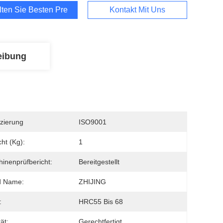
lten Sie Besten Preis
Kontakt Mit Uns
eibung
izierung
ISO9001
ht (Kg):
1
inenprüfbericht:
Bereitgestellt
d Name:
ZHIJING
:
HRC55 Bis 68
ät:
Gerechtfertigt